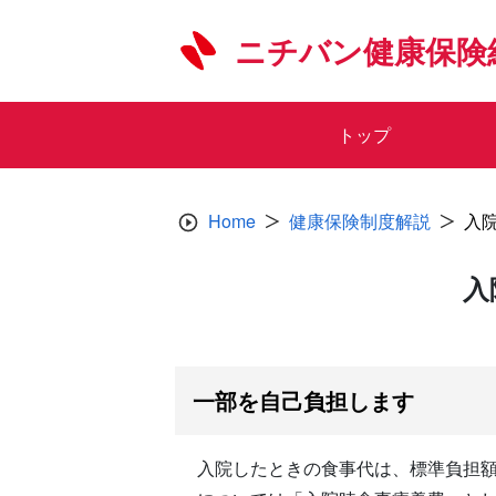
Skip
to
ニチバン健康保険
content
トップ
Home
健康保険制度解説
入
入
一部を自己負担します
入院したときの食事代は、標準負担