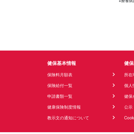
※療養病
健保基本情報
健保
保険料月額表
所在
保険給付一覧
個人
申請書類一覧
健保
健康保険制度情報
公示
教示文の通知について
Coo