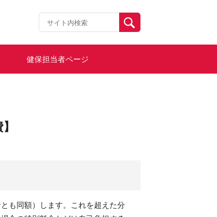
健保担当者ページ
費】
者とも同額）します。これを超えた分