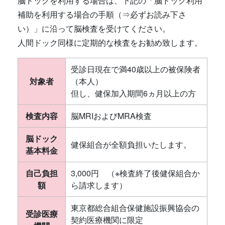
脳ドックを利用する場合は、下記の「脳ドック利用
補助を利用する場合の手順（⇒必ずお読み下さ
い）」に沿って脳検査を受けてください。
人間ドック同様に定期的な検査をお勧め致します。
受診日現在で満40歳以上の被保険者
対象者
（本人）
但し、健保加入期間6ヵ月以上の方
検査内容
脳MRIおよびMRA検査
脳ドック
健保組合が全額負担いたします。
基本料金
自己負担
3,000円 （
※
検査終了後健保組合か
額
ら請求します）
東京都総合組合保健施設振興協会の
受診医療
契約医療機関に限定