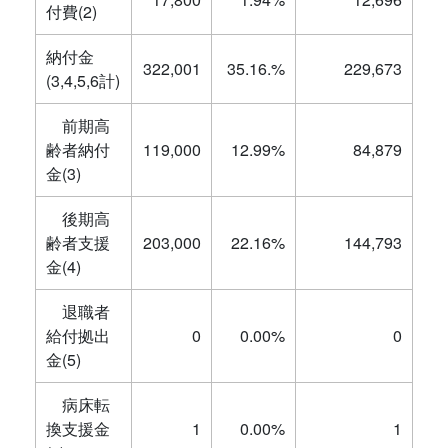
付費(2)
納付金
322,001
35.16.%
229,673
(3,4,5,6計)
前期高
齢者納付
119,000
12.99%
84,879
金(3)
後期高
齢者支援
203,000
22.16%
144,793
金(4)
退職者
給付拠出
0
0.00%
0
金(5)
病床転
換支援金
1
0.00%
1