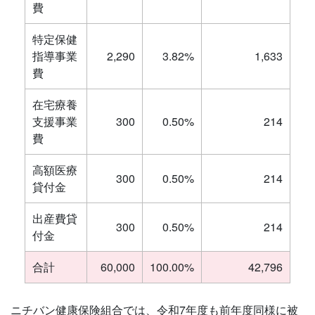
費
特定保健
指導事業
2,290
3.82%
1,633
費
在宅療養
支援事業
300
0.50%
214
費
高額医療
300
0.50%
214
貸付金
出産費貸
300
0.50%
214
付金
合計
60,000
100.00%
42,796
ニチバン健康保険組合では、令和7年度も前年度同様に被