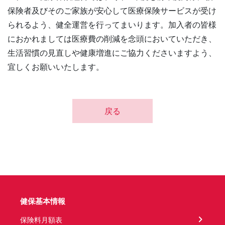
保険者及びそのご家族が安心して医療保険サービスが受け
られるよう、健全運営を行ってまいります。加入者の皆様
におかれましては医療費の削減を念頭においていただき、
生活習慣の見直しや健康増進にご協力くださいますよう、
宜しくお願いいたします。
戻る
健保基本情報
保険料月額表