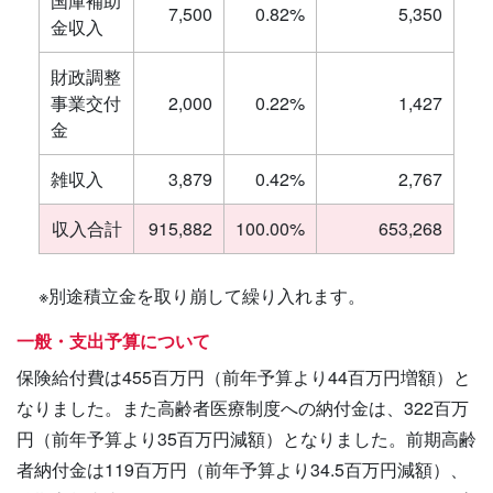
国庫補助
7,500
0.82%
5,350
金収入
財政調整
事業交付
2,000
0.22%
1,427
金
雑収入
3,879
0.42%
2,767
収入合計
915,882
100.00%
653,268
※
別途積立金を取り崩して繰り入れます。
一般・支出予算について
保険給付費は455百万円（前年予算より44百万円増額）と
なりました。また高齢者医療制度への納付金は、322百万
円（前年予算より35百万円減額）となりました。前期高齢
者納付金は119百万円（前年予算より34.5百万円減額）、