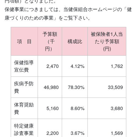
円増額）となりました。
保健事業につきましては、当健保組合ホームページの「健
康づくりのための事業」をご覧下さい。
予算額
被保険者1人当
項 目
（千
構成比
たり予算額
円）
(円)
保健指導
2,470
4.12%
1,762
宣伝費
疾病予防
46,980
78.30%
33,509
費
体育奨励
5,160
8.60%
3,680
費
特定健康
診査事業
2,200
3.67%
1,569