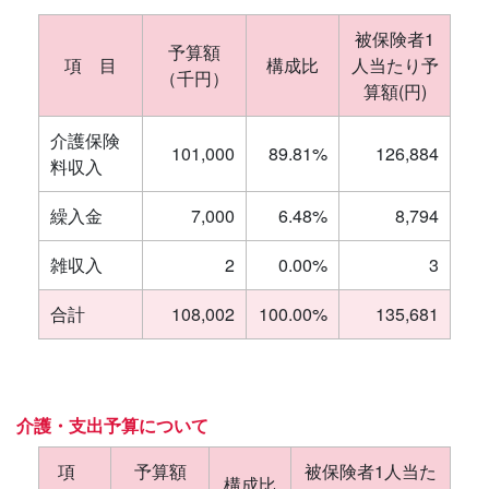
被保険者1
予算額
項 目
構成比
人当たり予
（千円）
算額(円)
介護保険
101,000
89.81%
126,884
料収入
繰入金
7,000
6.48%
8,794
雑収入
2
0.00%
3
合計
108,002
100.00%
135,681
介護・支出予算について
項
予算額
被保険者1人当た
構成比