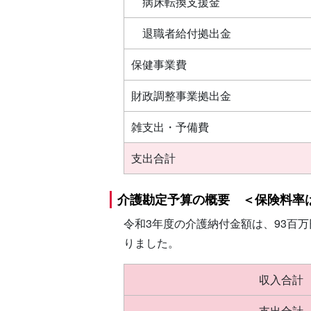
病床転換支援金
退職者給付拠出金
保健事業費
財政調整事業拠出金
雑支出・予備費
支出合計
介護勘定予算の概要 ＜保険料率は1
令和3年度の介護納付金額は、93百万円（
りました。
収入合計
支出合計