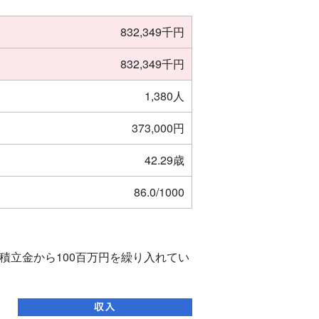
832,349千円
832,349千円
1,380人
373,000円
42.29歳
86.0/1000
積立金から100百万円を繰り入れてい