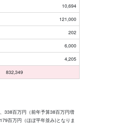
10,694
121,000
202
6,000
4,205
832,349
338百万円（前年予算38百万円増
179百万円（ほぼ平年並み)となりま