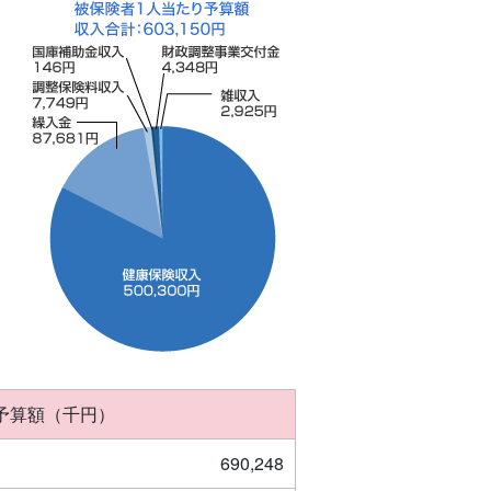
予算額（千円）
690,248