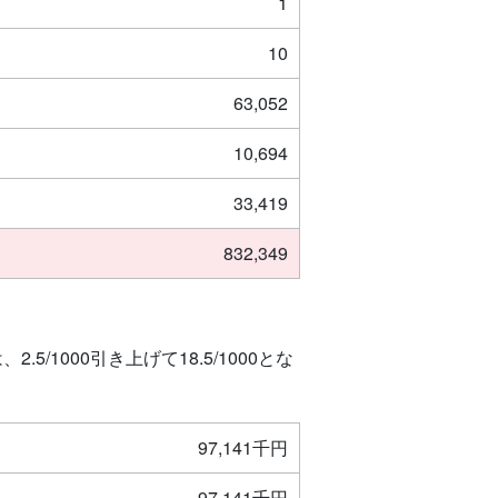
1
10
63,052
10,694
33,419
832,349
1000引き上げて18.5/1000とな
97,141千円
97,141千円