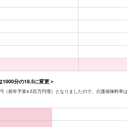
000分の18.5に変更＞
前年予算4.5百万円増）となりましたので、介護保険料率は、2.5/