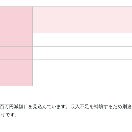
20百万円減額）を見込んでいます。収入不足を補填するため別途
おりです。